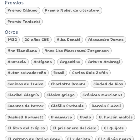
Premios
Premio Cálamo
Premio Nobel de Literatura
Premio Tanizaki
Otros
1932
20 años CBE
Alba Donati
Alexandre Dumas
Ana Blandiana
Anne Lise Marstrand-Jørgensen
Anorexia
Antígona
Argentina
Arturo Ambrogi
Autor salvadoreño
Brasil
Carlos Ruiz Zafón
Cenizas de Izalco
Charlotte Brontë
Ciudad de Dios
Claribel Alegría
Clásico griego
Crónicas marcianas
Cuentos de terror
Cătălin Partenie
Darwin Flakoll
Dashiell Hammett
Dinamarca
Duelo
El halcón maltés
El libro del trópico
El prisionero del cielo
El Quijote
El retrato de Dorian Gray
El ruletista
El tulipán negro