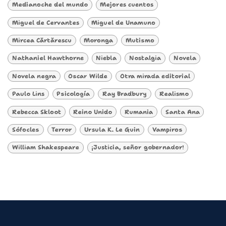
Medianoche del mundo
Mejores cuentos
Miguel de Cervantes
Miguel de Unamuno
Mircea Cărtărescu
Moronga
Mutismo
Nathaniel Hawthorne
Niebla
Nostalgia
Novela
Novela negra
Oscar Wilde
Otra mirada editorial
Paulo Lins
Psicología
Ray Bradbury
Realismo
Rebecca Skloot
Reino Unido
Rumania
Santa Ana
Sófocles
Terror
Ursula K. Le Guin
Vampiros
William Shakespeare
¡Justicia, señor gobernador!