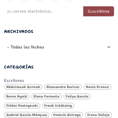
Suscribirse
ARCHIVADOS
CATEGORÍAS
Escritores
Abdulrazak Gurnah
Alessandro Baricco
Annie Ernaux
Berne Ayalá
Elena Ferrante
Felipe García
Fiódor Dostoyevski
Frank Schätzing
Gabriel García Márquez
Horacio Quiroga
Irene Vallejo