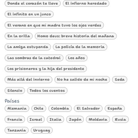
Donde el corazón te lleve
El infierno heredado
El infinito en un junco
El verano en que mi madre tuvo los ojos verdes
En la orilla
Homo deus: breve historia del mañana
La amiga estupenda
La policía de la memoria
Las sombras de la catedral
Los años
Los prisioneros y la hija del presidente
Más allá del invierno
No he salido de mi noche
Seda
Silencio
Todos los cuentos
Países
Alemania
Chile
Colombia
El Salvador
España
Francia
Israel
Italia
Japón
Moldavia
Rusia
Tanzania
Uruguay