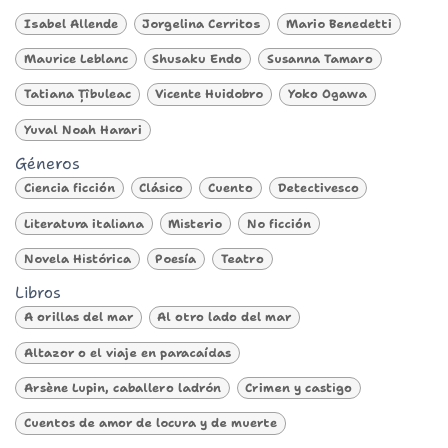
Isabel Allende
Jorgelina Cerritos
Mario Benedetti
Maurice Leblanc
Shusaku Endo
Susanna Tamaro
Tatiana Țîbuleac
Vicente Huidobro
Yoko Ogawa
Yuval Noah Harari
Géneros
Ciencia ficción
Clásico
Cuento
Detectivesco
Literatura italiana
Misterio
No ficción
Novela Histórica
Poesía
Teatro
Libros
A orillas del mar
Al otro lado del mar
Altazor o el viaje en paracaídas
Arsène Lupin, caballero ladrón
Crimen y castigo
Cuentos de amor de locura y de muerte