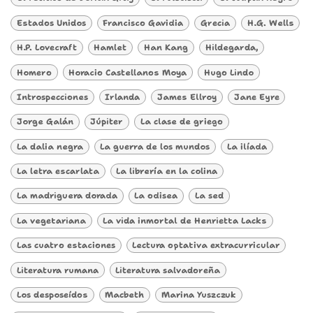
Estados Unidos
Francisco Gavidia
Grecia
H.G. Wells
H.P. Lovecraft
Hamlet
Han Kang
Hildegarda,
Homero
Horacio Castellanos Moya
Hugo Lindo
Introspecciones
Irlanda
James Ellroy
Jane Eyre
Jorge Galán
Júpiter
La clase de griego
La dalia negra
La guerra de los mundos
La ilíada
La letra escarlata
La librería en la colina
La madriguera dorada
La odisea
La sed
La vegetariana
La vida inmortal de Henrietta Lacks
Las cuatro estaciones
Lectura optativa extracurricular
Literatura rumana
Literatura salvadoreña
Los desposeídos
Macbeth
Marina Yuszczuk