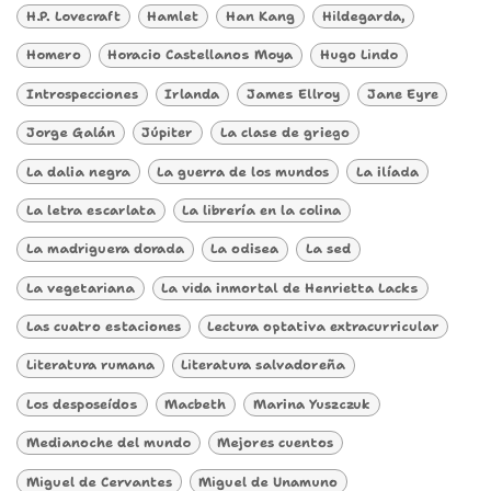
H.P. Lovecraft
Hamlet
Han Kang
Hildegarda,
Homero
Horacio Castellanos Moya
Hugo Lindo
Introspecciones
Irlanda
James Ellroy
Jane Eyre
Jorge Galán
Júpiter
La clase de griego
La dalia negra
La guerra de los mundos
La ilíada
La letra escarlata
La librería en la colina
La madriguera dorada
La odisea
La sed
La vegetariana
La vida inmortal de Henrietta Lacks
Las cuatro estaciones
Lectura optativa extracurricular
Literatura rumana
Literatura salvadoreña
Los desposeídos
Macbeth
Marina Yuszczuk
Medianoche del mundo
Mejores cuentos
Miguel de Cervantes
Miguel de Unamuno