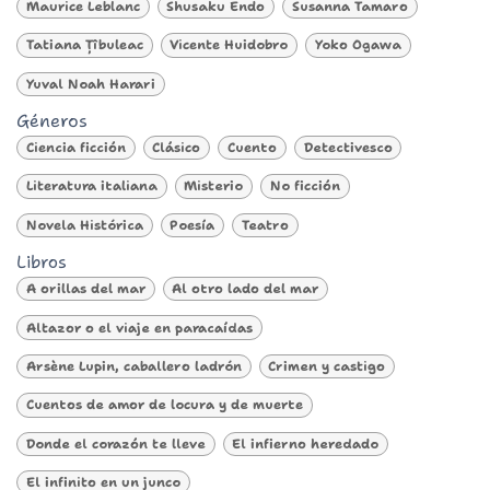
Maurice Leblanc
Shusaku Endo
Susanna Tamaro
Tatiana Țîbuleac
Vicente Huidobro
Yoko Ogawa
Yuval Noah Harari
Géneros
Ciencia ficción
Clásico
Cuento
Detectivesco
Literatura italiana
Misterio
No ficción
Novela Histórica
Poesía
Teatro
Libros
A orillas del mar
Al otro lado del mar
Altazor o el viaje en paracaídas
Arsène Lupin, caballero ladrón
Crimen y castigo
Cuentos de amor de locura y de muerte
Donde el corazón te lleve
El infierno heredado
El infinito en un junco