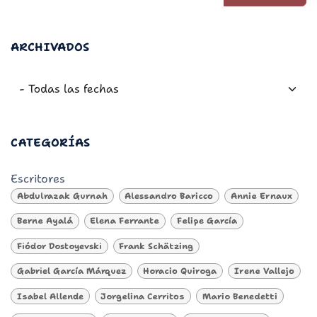
ARCHIVADOS
CATEGORÍAS
Escritores
Abdulrazak Gurnah
Alessandro Baricco
Annie Ernaux
Berne Ayalá
Elena Ferrante
Felipe García
Fiódor Dostoyevski
Frank Schätzing
Gabriel García Márquez
Horacio Quiroga
Irene Vallejo
Isabel Allende
Jorgelina Cerritos
Mario Benedetti