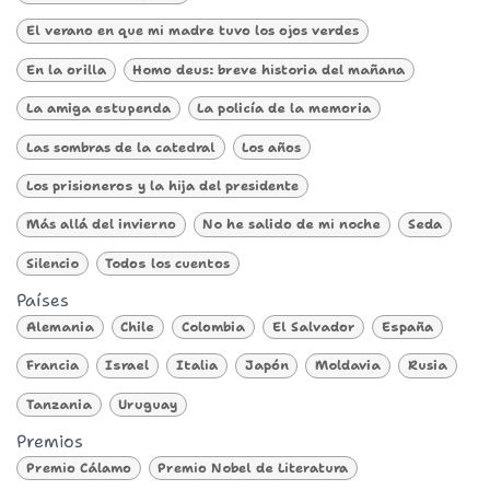
El verano en que mi madre tuvo los ojos verdes
En la orilla
Homo deus: breve historia del mañana
La amiga estupenda
La policía de la memoria
Las sombras de la catedral
Los años
Los prisioneros y la hija del presidente
Más allá del invierno
No he salido de mi noche
Seda
Silencio
Todos los cuentos
Países
Alemania
Chile
Colombia
El Salvador
España
Francia
Israel
Italia
Japón
Moldavia
Rusia
Tanzania
Uruguay
Premios
Premio Cálamo
Premio Nobel de Literatura