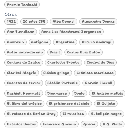
Premio Tanizaki
Otros
1932
20 años CBE
Alba Donati
Alexandre Dumas
Ana Blandiana
Anne Lise Marstrand-Jørgensen
Anorexia
Antígona
Argentina
Arturo Ambrogi
Autor salvadoreño
Brasil
Carlos Ruiz Zafón
Cenizas de Izalco
Charlotte Brontë
Ciudad de Dios
Claribel Alegría
Clásico griego
Crónicas marcianas
Cuentos de terror
Cătălin Partenie
Darwin Flakoll
Dashiell Hammett
Dinamarca
Duelo
El halcón maltés
El libro del trópico
El prisionero del cielo
El Quijote
El retrato de Dorian Gray
El ruletista
El tulipán negro
Estados Unidos
Francisco Gavidia
Grecia
H.G. Wells