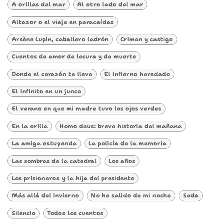
A orillas del mar
Al otro lado del mar
Altazor o el viaje en paracaídas
Arsène Lupin, caballero ladrón
Crimen y castigo
Cuentos de amor de locura y de muerte
Donde el corazón te lleve
El infierno heredado
El infinito en un junco
El verano en que mi madre tuvo los ojos verdes
En la orilla
Homo deus: breve historia del mañana
La amiga estupenda
La policía de la memoria
Las sombras de la catedral
Los años
Los prisioneros y la hija del presidente
Más allá del invierno
No he salido de mi noche
Seda
Silencio
Todos los cuentos