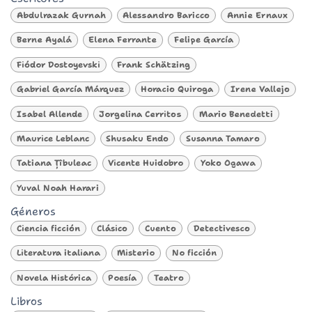
Abdulrazak Gurnah
Alessandro Baricco
Annie Ernaux
Berne Ayalá
Elena Ferrante
Felipe García
Fiódor Dostoyevski
Frank Schätzing
Gabriel García Márquez
Horacio Quiroga
Irene Vallejo
Isabel Allende
Jorgelina Cerritos
Mario Benedetti
Maurice Leblanc
Shusaku Endo
Susanna Tamaro
Tatiana Țîbuleac
Vicente Huidobro
Yoko Ogawa
Yuval Noah Harari
Géneros
Ciencia ficción
Clásico
Cuento
Detectivesco
Literatura italiana
Misterio
No ficción
Novela Histórica
Poesía
Teatro
Libros