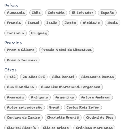
Países
Alemania
Chile
Colombia
El Salvador
España
Francia
Israel
Italia
Japón
Moldavia
Rusia
Tanzania
Uruguay
Premios
Premio Cálamo
Premio Nobel de Literatura
Premio Tanizaki
Otros
1932
20 años CBE
Alba Donati
Alexandre Dumas
Ana Blandiana
Anne Lise Marstrand-Jørgensen
Anorexia
Antígona
Argentina
Arturo Ambrogi
Autor salvadoreño
Brasil
Carlos Ruiz Zafón
Cenizas de Izalco
Charlotte Brontë
Ciudad de Dios
Claribel Alegría
Clásico griego
Crónicas marcianas