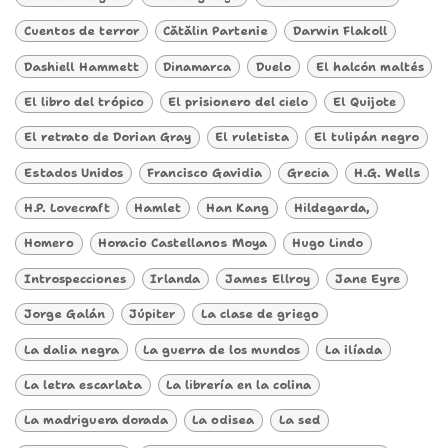
Cuentos de terror
Cătălin Partenie
Darwin Flakoll
Dashiell Hammett
Dinamarca
Duelo
El halcón maltés
El libro del trópico
El prisionero del cielo
El Quijote
El retrato de Dorian Gray
El ruletista
El tulipán negro
Estados Unidos
Francisco Gavidia
Grecia
H.G. Wells
H.P. Lovecraft
Hamlet
Han Kang
Hildegarda,
Homero
Horacio Castellanos Moya
Hugo Lindo
Introspecciones
Irlanda
James Ellroy
Jane Eyre
Jorge Galán
Júpiter
La clase de griego
La dalia negra
La guerra de los mundos
La ilíada
La letra escarlata
La librería en la colina
La madriguera dorada
La odisea
La sed