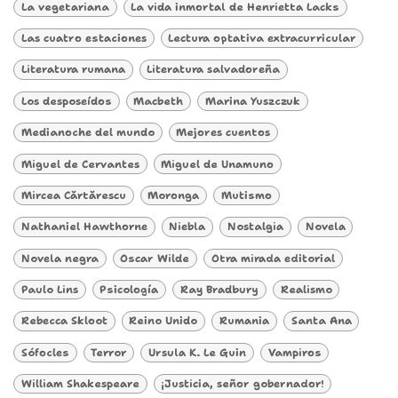
La vegetariana
La vida inmortal de Henrietta Lacks
Las cuatro estaciones
Lectura optativa extracurricular
Literatura rumana
Literatura salvadoreña
Los desposeídos
Macbeth
Marina Yuszczuk
Medianoche del mundo
Mejores cuentos
Miguel de Cervantes
Miguel de Unamuno
Mircea Cărtărescu
Moronga
Mutismo
Nathaniel Hawthorne
Niebla
Nostalgia
Novela
Novela negra
Oscar Wilde
Otra mirada editorial
Paulo Lins
Psicología
Ray Bradbury
Realismo
Rebecca Skloot
Reino Unido
Rumania
Santa Ana
Sófocles
Terror
Ursula K. Le Guin
Vampiros
William Shakespeare
¡Justicia, señor gobernador!