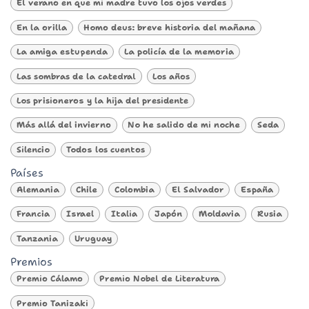
El verano en que mi madre tuvo los ojos verdes
En la orilla
Homo deus: breve historia del mañana
La amiga estupenda
La policía de la memoria
Las sombras de la catedral
Los años
Los prisioneros y la hija del presidente
Más allá del invierno
No he salido de mi noche
Seda
Silencio
Todos los cuentos
Países
Alemania
Chile
Colombia
El Salvador
España
Francia
Israel
Italia
Japón
Moldavia
Rusia
Tanzania
Uruguay
Premios
Premio Cálamo
Premio Nobel de Literatura
Premio Tanizaki