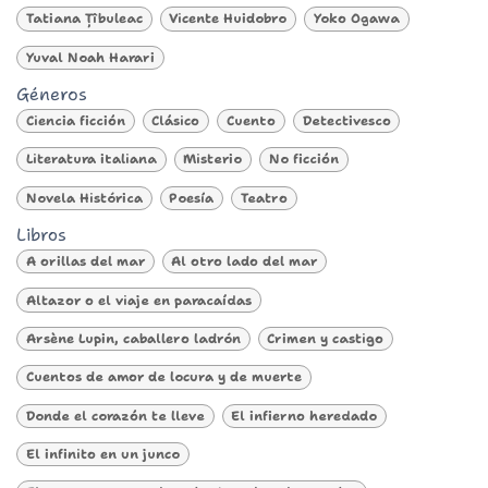
Tatiana Țîbuleac
Vicente Huidobro
Yoko Ogawa
Yuval Noah Harari
Géneros
Ciencia ficción
Clásico
Cuento
Detectivesco
Literatura italiana
Misterio
No ficción
Novela Histórica
Poesía
Teatro
Libros
A orillas del mar
Al otro lado del mar
Altazor o el viaje en paracaídas
Arsène Lupin, caballero ladrón
Crimen y castigo
Cuentos de amor de locura y de muerte
Donde el corazón te lleve
El infierno heredado
El infinito en un junco