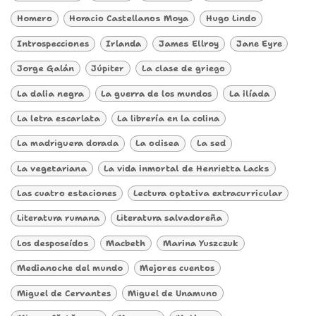
Homero
Horacio Castellanos Moya
Hugo Lindo
Introspecciones
Irlanda
James Ellroy
Jane Eyre
Jorge Galán
Júpiter
La clase de griego
La dalia negra
La guerra de los mundos
La ilíada
La letra escarlata
La librería en la colina
La madriguera dorada
La odisea
La sed
La vegetariana
La vida inmortal de Henrietta Lacks
Las cuatro estaciones
Lectura optativa extracurricular
Literatura rumana
Literatura salvadoreña
Los desposeídos
Macbeth
Marina Yuszczuk
Medianoche del mundo
Mejores cuentos
Miguel de Cervantes
Miguel de Unamuno