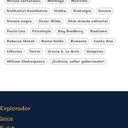
Mircea Cărtărescu
Moronga
Mutismo
Nathaniel Hawthorne
Niebla
Nostalgia
Novela
Novela negra
Oscar Wilde
Otra mirada editorial
Paulo Lins
Psicología
Ray Bradbury
Realismo
Rebecca Skloot
Reino Unido
Rumania
Santa Ana
Sófocles
Terror
Ursula K. Le Guin
Vampiros
William Shakespeare
¡Justicia, señor gobernador!
Explorador
Inicio
E
l club