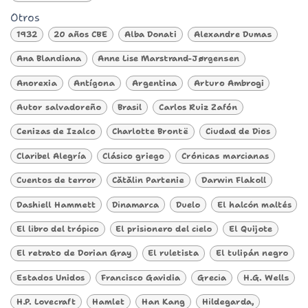
Otros
1932
20 años CBE
Alba Donati
Alexandre Dumas
Ana Blandiana
Anne Lise Marstrand-Jørgensen
Anorexia
Antígona
Argentina
Arturo Ambrogi
Autor salvadoreño
Brasil
Carlos Ruiz Zafón
Cenizas de Izalco
Charlotte Brontë
Ciudad de Dios
Claribel Alegría
Clásico griego
Crónicas marcianas
Cuentos de terror
Cătălin Partenie
Darwin Flakoll
Dashiell Hammett
Dinamarca
Duelo
El halcón maltés
El libro del trópico
El prisionero del cielo
El Quijote
El retrato de Dorian Gray
El ruletista
El tulipán negro
Estados Unidos
Francisco Gavidia
Grecia
H.G. Wells
H.P. Lovecraft
Hamlet
Han Kang
Hildegarda,