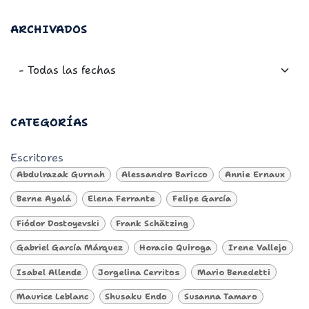
ARCHIVADOS
CATEGORÍAS
Escritores
Abdulrazak Gurnah
Alessandro Baricco
Annie Ernaux
Berne Ayalá
Elena Ferrante
Felipe García
Fiódor Dostoyevski
Frank Schätzing
Gabriel García Márquez
Horacio Quiroga
Irene Vallejo
Isabel Allende
Jorgelina Cerritos
Mario Benedetti
Maurice Leblanc
Shusaku Endo
Susanna Tamaro