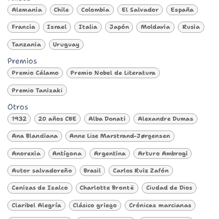
Alemania
Chile
Colombia
El Salvador
España
Francia
Israel
Italia
Japón
Moldavia
Rusia
Tanzania
Uruguay
Premios
Premio Cálamo
Premio Nobel de Literatura
Premio Tanizaki
Otros
1932
20 años CBE
Alba Donati
Alexandre Dumas
Ana Blandiana
Anne Lise Marstrand-Jørgensen
Anorexia
Antígona
Argentina
Arturo Ambrogi
Autor salvadoreño
Brasil
Carlos Ruiz Zafón
Cenizas de Izalco
Charlotte Brontë
Ciudad de Dios
Claribel Alegría
Clásico griego
Crónicas marcianas