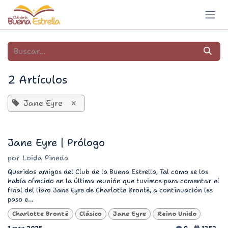
Ir al contenido
2 Artículos
Jane Eyre
×
Jane Eyre | Prólogo
por
Loida Pineda
Queridos amigos del Club de la Buena Estrella, Tal como se los
había ofrecido en la última reunión que tuvimos para comentar el
final del libro Jane Eyre de Charlotte Brontë, a continuación les
paso e...
Charlotte Brontë
Clásico
Jane Eyre
Reino Unido
1 mar 2025
0
1252