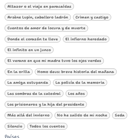
Altazor o el viaje en paracaídas
Arsène Lupin, caballero ladrón
Crimen y castigo
Cuentos de amor de locura y de muerte
Donde el corazón te lleve
El infierno heredado
El infinito en un junco
El verano en que mi madre tuvo los ojos verdes
En la orilla
Homo deus: breve historia del mañana
La amiga estupenda
La policía de la memoria
Las sombras de la catedral
Los años
Los prisioneros y la hija del presidente
Más allá del invierno
No he salido de mi noche
Seda
Silencio
Todos los cuentos
Países