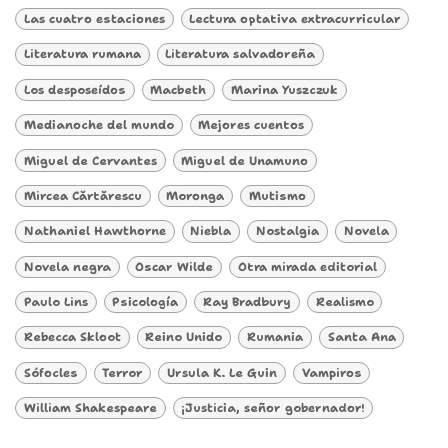
Las cuatro estaciones
Lectura optativa extracurricular
Literatura rumana
Literatura salvadoreña
Los desposeídos
Macbeth
Marina Yuszczuk
Medianoche del mundo
Mejores cuentos
Miguel de Cervantes
Miguel de Unamuno
Mircea Cărtărescu
Moronga
Mutismo
Nathaniel Hawthorne
Niebla
Nostalgia
Novela
Novela negra
Oscar Wilde
Otra mirada editorial
Paulo Lins
Psicología
Ray Bradbury
Realismo
Rebecca Skloot
Reino Unido
Rumania
Santa Ana
Sófocles
Terror
Ursula K. Le Guin
Vampiros
William Shakespeare
¡Justicia, señor gobernador!