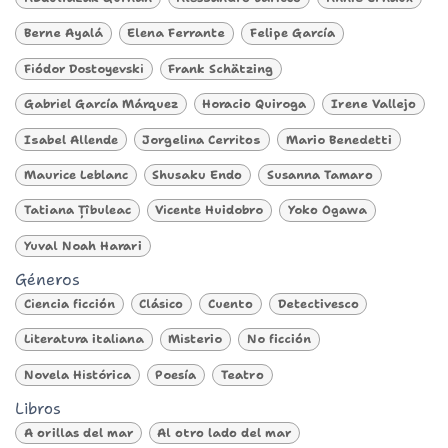
Berne Ayalá
Elena Ferrante
Felipe García
Fiódor Dostoyevski
Frank Schätzing
Gabriel García Márquez
Horacio Quiroga
Irene Vallejo
Isabel Allende
Jorgelina Cerritos
Mario Benedetti
Maurice Leblanc
Shusaku Endo
Susanna Tamaro
Tatiana Țîbuleac
Vicente Huidobro
Yoko Ogawa
Yuval Noah Harari
Géneros
Ciencia ficción
Clásico
Cuento
Detectivesco
Literatura italiana
Misterio
No ficción
Novela Histórica
Poesía
Teatro
Libros
A orillas del mar
Al otro lado del mar