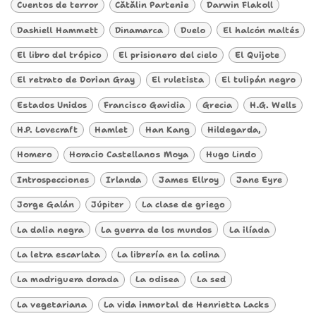
Cuentos de terror
Cătălin Partenie
Darwin Flakoll
Dashiell Hammett
Dinamarca
Duelo
El halcón maltés
El libro del trópico
El prisionero del cielo
El Quijote
El retrato de Dorian Gray
El ruletista
El tulipán negro
Estados Unidos
Francisco Gavidia
Grecia
H.G. Wells
H.P. Lovecraft
Hamlet
Han Kang
Hildegarda,
Homero
Horacio Castellanos Moya
Hugo Lindo
Introspecciones
Irlanda
James Ellroy
Jane Eyre
Jorge Galán
Júpiter
La clase de griego
La dalia negra
La guerra de los mundos
La ilíada
La letra escarlata
La librería en la colina
La madriguera dorada
La odisea
La sed
La vegetariana
La vida inmortal de Henrietta Lacks