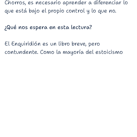
Chorros, es necesario aprender a diferenciar lo
que está bajo el propio control y lo que no.
¿Qué nos espera en esta lectura?
El Enquiridión es un libro breve, pero
contundente. Como la mayoría del estoicismo
mismo, no es filosofía abstracta ni divagaciones
académicas, más bien es un manual práctico que
nos dice, sin rodeos, cómo dejar de sufrir por
sinsentidos.
Nos hablará sobre el control de nuestras
emociones, sobre cómo vivir con dignidad sin
dejarnos arrastrar por los caprichos del destino,
sobre el absurdo de preocuparse por lo que
piensan los demás porque,
spoiler alert (
con el