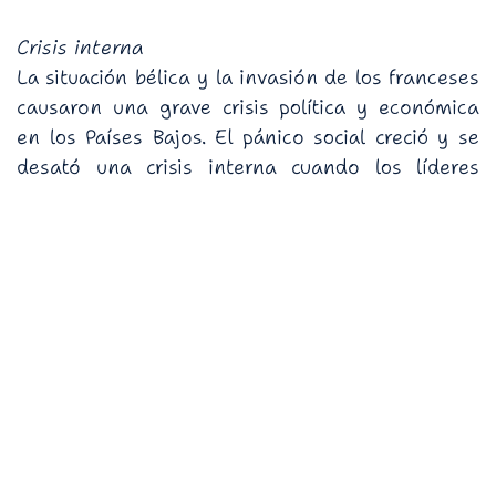
Crisis interna
La situación bélica y la invasión de los franceses
causaron una grave crisis política y económica
en los Países Bajos. El pánico social creció y se
desató una crisis interna cuando los líderes
políticos del país no lograron gestionar
adecuadamente la invasión. La ciudadanía
perdió confianza en su gobierno, lo que resultó
en disturbios y descontento general.
Conflictos en torno al estatuderato
Estatúder fue el título utilizado para designar al
cargo más alto en el gobierno de la República de
los Países Bajos durante el siglo XVII,
normalmente ostentado por la casa de Orange.